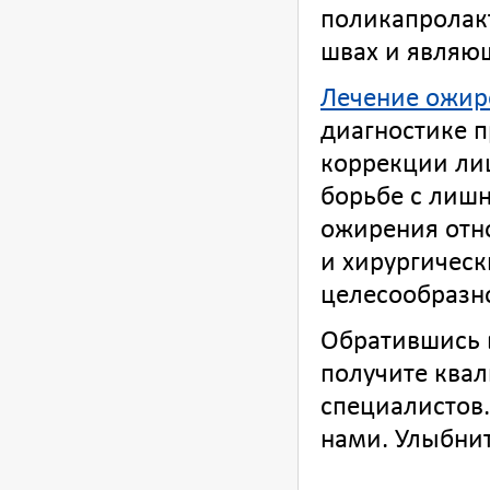
поликапролак
швах и являю
Лечение ожир
диагностике 
коррекции ли
борьбе с лиш
ожирения отн
и хирургичес
целесообразно
Обратившись 
получите ква
специалистов.
нами. Улыбни