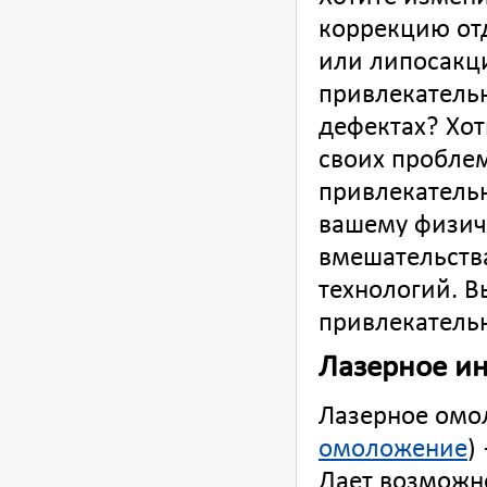
коррекцию от
или липосакци
привлекатель
дефектах? Хот
своих проблем
привлекательн
вашему физич
вмешательств
технологий. В
привлекатель
Лазерное и
Лазерное омо
омоложение
)
Дает возможн