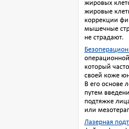
жировых клето
жировые клет
коррекции фиг
мышечные стру
не страдают.
Безоперацион
операционной
который част
своей коже ю
В его основе 
путем введен
подтяжке лиц
или мезотера
Лазерная под