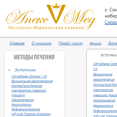
г. С
набер
Схем
Главная
О клинике
Прайс-лист
Акции
Воп
ЭСТЕТИКА
UltraShape Cont
V3
Эстетика
Безигольная
UltraShape Contour l V3
мезотерапия
Безигольная мезотерапия
ИнтраЛипоТер
ИнтраЛипоТерапия
препаратом
препаратом Акваликс
(Aqualyx)
Акваликс (Aqual
Мезотерапия
Мезотерапия
Криолиполиз
Криолиполиз
Рефлексотерапия
Рефлексотера
VIP-Line Transion Evolution
VIP-Line Transio