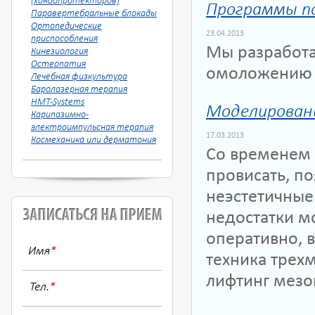
(хондопротекторов)
Программы п
Паравертебральные блокады
Ортопедические
23.04.2013
приспособления
Мы разработ
Кинезиология
Остеопатия
омоложению л
Лечебная физкультура
Баролазерная терапия
HMT-Systems
Моделировани
Карипазимно-
электроимпульсная терапия
17.03.2013
Космеханика или дерматония
Со временем 
провисать, п
неэстетичные
недостатки м
оперативно, 
Имя
*
техника трех
лифтинг мезо
Тел.
*