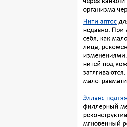
через канюли 
организма че
Нити аптос
дл
недавно. При
себя, как ма
лица, рекоме
изменениями.
нитей под кож
затягиваются.
малотравмати
Элланс подтя
филлерный ме
реконструктив
мгновенный ре