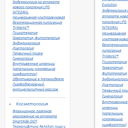
Эндермология на аппарате
Evolution
нового поколения LPG
Эндермология 
INTEGRAL
аппарате ново
Неинвазивная ультразвуковая
поколения LPG
безоперационная липосакция
TriWorks™
INTEGRAL
Психотерапия
Неинвазивная
Гомеопатия, фитотерапия
ультразвукова
Эндокринология
безоперационн
Диетология
липосакция
Первичный прием
TriWorks™
Гинекология
Психотерапия
Внутривенные инъекции
Гомеопатия,
(капельницы ускоряющие
фитотерапия
лимфоотток)
Обертывание в термоодеяле
Эндокринологи
Лимфодренажный,
Диетология
антицелюлитный массаж
Первичный пр
Гинекология
Внутривенные
Косметология
инъекции
Фракционное лазерное
(капельницы
омоложение на аппарате
ускоряющие
SmartXide DOT
лимфоотток)
Термолифтинг ReAction лица и