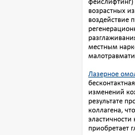
фейслифтинг) 
возрастных из
воздействие п
регенерацион
разглаживани
местным нарк
малотравмати
Лазерное омо
бесконтактна
изменений кож
результате пр
коллагена, чт
эластичности 
приобретает г