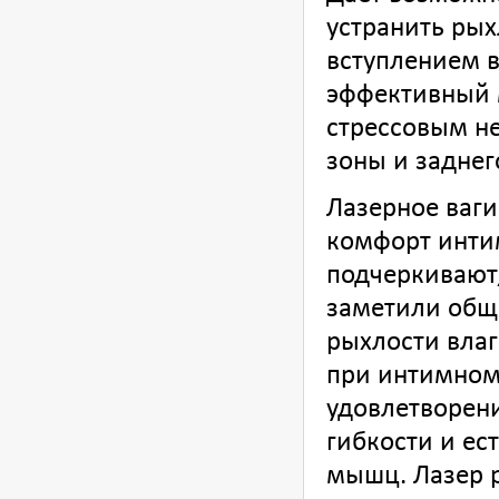
устранить рых
вступлением 
эффективный 
стрессовым н
зоны и заднег
Лазерное ваг
комфорт инти
подчеркивают,
заметили общ
рыхлости вла
при интимном 
удовлетворени
гибкости и ес
мышц. Лазер р