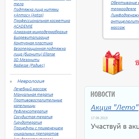
Обертывание 
тела
термоодеяле
Подтяжка лица нитями
«Аптос» (Aptos)
Лимфодренажн
Профессиональная косметика
антицелюлит
ACADEMIE
массаж
Алмазная микродермабразия
Биоревитализация
Контурная пластика
Безоперационная подтяжка
лица (бионити) Ellanse
3D Мезонити
Radiesse (Радиес)
Неврология
Лечебный массаж
Мануальная терапия
Противовоспалительные
капельницы
Акция "Лето"
Рефлексотерапия
Cосудистая терапия
17.06.2013
Гирудотерапия
Участвуй в ак
Процедуры с применением
уникальных препаратов