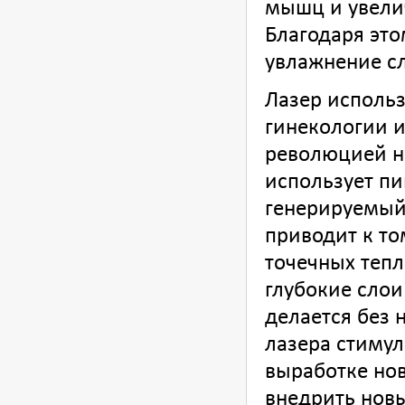
мышц и увели
Благодаря это
увлажнение с
Лазер использ
гинекологии и
революцией на
использует пи
генерируемый 
приводит к то
точечных тепл
глубокие слои
делается без
лазера стиму
выработке нов
внедрить новы